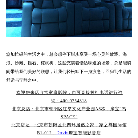
愈加忙碌的生活之中，总会想停下脚步享受一场心灵的放逐。海
浪、沙滩、礁石、棕榈树，这些充满着恬适味道的场景，总是能瞬
间带给我们美好的联想，让我们轻松卸下一身疲惫，回归到生活的
舒适与宁静之中。
欢迎您来店欣赏家庭影院，也可直接拨打电话进行咨
询：400-0254818
北京总店：
北京市朝阳区红墅文化产业园A8栋，摩宝“鸣
SPACE”
北京店址：
北京市朝阳区北四环居然之家，家之尊国际馆
Davis
B1-012，
摩宝智能影音店