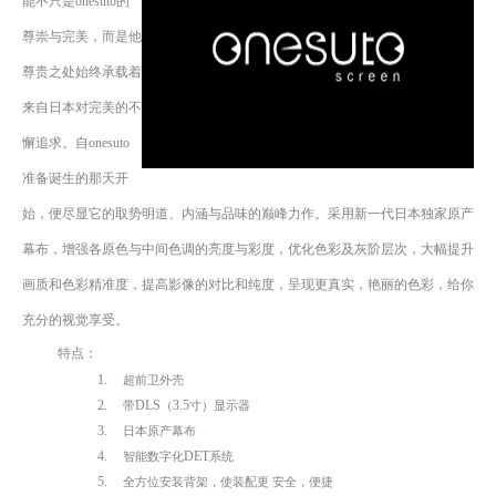
能不只是onesuto的
尊崇与完美，而是他
尊贵之处始终承载着
来自日本对完美的不
懈追求。自onesuto
准备诞生的那天开
始，便尽显它的取势明道、内涵与品味的巅峰力作。采用新一代日本独家原产
幕布，增强各原色与中间色调的亮度与彩度，优化色彩及灰阶层次，大幅提升
画质和色彩精准度，提高影像的对比和纯度，呈现更真实，艳丽的色彩，给你
充分的视觉享受。
特点：
1.
超前卫外壳
2.
DLS
3.5
带
（
寸）显示器
3.
日本原产幕布
4.
DET
智能数字化
系统
5.
全方位安装背架，使装配更
安全，便捷